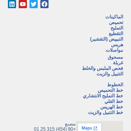
الماكينات
تحميص
التمليح
التقطيع
التبييض (التقشير)
هريس
مواصلات
مسحوق
غربلة
فحص الملبس والخلط
التتبيل والزيت
A
الخطوط
خط التحميص
خط التمليح الانتشاري
خط القلي
خط الهريس
خط التتبيل والزيت
مصنع
+90 (454) 315 25 01