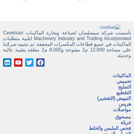
تأسست شركة سيسلسان لصناعة وتجارة الماكينات Ceselsan
Machinery Industry and Trading Incorporated لتلبية متطلبات
الماكينات في جميع قطاعات المكسرات المجففة. تم تشييد شركتنا
على مساحة 12.000 م2 مفتوحة و8.000 م2 مغلقة بتقنية عالية
وحديثة.
الماكينات
تحميص
التمليح
التقطيع
التبييض (التقشير)
هريس
مواصلات
مسحوق
غربلة
فحص الملبس والخلط
التتبيل والزيت