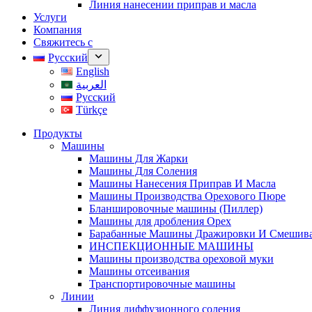
Линия нанесении приправ и масла
Услуги
Компания
Свяжитесь с
Русский
English
العربية
Русский
Türkçe
Продукты
Машины
Машины Для Жарки
Машины Для Соления
Машины Нанесения Приправ И Масла
Машины Производства Орехового Пюре
Бланшировочные машины (Пиллер)
Машины для дробления Oрех
Барабанные Машины Дражировки И Смешив
ИНСПЕКЦИОННЫЕ МАШИНЫ
Машины производства ореховой муки
Машины отсеивания
Транспортировочные машины
Линии
Линия диффузионного соления