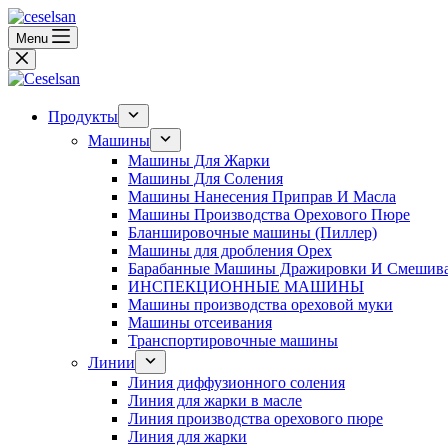
Перейти
к
Menu
сути
Продукты
Машины
Машины Для Жарки
Машины Для Соления
Машины Нанесения Приправ И Масла
Машины Производства Орехового Пюре
Бланшировочные машины (Пиллер)
Машины для дробления Oрех
Барабанные Машины Дражировки И Смешив
ИНСПЕКЦИОННЫЕ МАШИНЫ
Машины производства ореховой муки
Машины отсеивания
Транспортировочные машины
Линии
Линия диффузионного соления
Линия для жарки в масле
Линия производства орехового пюре
Линия для жарки