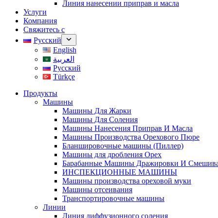
Линия нанесении приправ и масла
Услуги
Компания
Свяжитесь с
Русский
English
العربية
Русский
Türkçe
Продукты
Машины
Машины Для Жарки
Машины Для Соления
Машины Нанесения Приправ И Масла
Машины Производства Орехового Пюре
Бланшировочные машины (Пиллер)
Машины для дробления Oрех
Барабанные Машины Дражировки И Смешив
ИНСПЕКЦИОННЫЕ МАШИНЫ
Машины производства ореховой муки
Машины отсеивания
Транспортировочные машины
Линии
Линия диффузионного соления