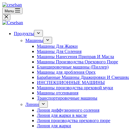
Перейти
к
Menu
сути
Продукты
Машины
Машины Для Жарки
Машины Для Соления
Машины Нанесения Приправ И Масла
Машины Производства Орехового Пюре
Бланшировочные машины (Пиллер)
Машины для дробления Oрех
Барабанные Машины Дражировки И Смешив
ИНСПЕКЦИОННЫЕ МАШИНЫ
Машины производства ореховой муки
Машины отсеивания
Транспортировочные машины
Линии
Линия диффузионного соления
Линия для жарки в масле
Линия производства орехового пюре
Линия для жарки