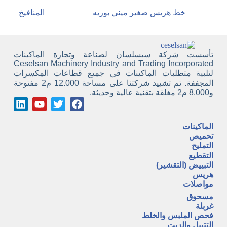
خط هريس صغير ميني بوريه
المنافيخ
تأسست شركة سيسلسان لصناعة وتجارة الماكينات
Ceselsan Machinery Industry and Trading Incorporated
لتلبية متطلبات الماكينات في جميع قطاعات المكسرات
المجففة. تم تشييد شركتنا على مساحة 12.000 م2 مفتوحة
و8.000 م2 مغلقة بتقنية عالية وحديثة.
الماكينات
تحميص
التمليح
التقطيع
التبييض (التقشير)
هريس
مواصلات
مسحوق
غربلة
فحص الملبس والخلط
التتبيل والزيت