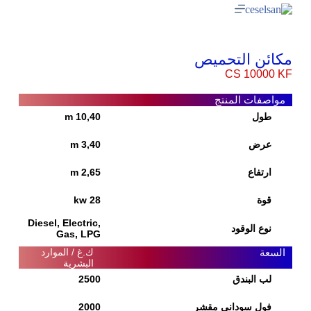
مكائن التحميص
CS 10000 KF
مواصفات المنتج
طول
10,40 m
عرض
3,40 m
ارتفاع
2,65 m
قوة
28 kw
Diesel, Electric,
نوع الوقود
Gas, LPG
السعة
ك.غ / الموارد
البشرية
لب البندق
2500
فول سوداني مقشر
2000