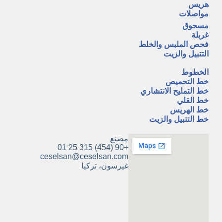
هريس
مواصلات
مسحوق
غربلة
فحص الملبس والخلط
التتبيل والزيت
A
الخطوط
خط التحميص
خط التمليح الانتشاري
خط القلي
خط الهريس
خط التتبيل والزيت
مصنع
+90 (454) 315 25 01
ceselsan@ceselsan.com
غيرسون، تركيا