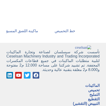
خط التحميص
ماكينة اللصق المسبق الع
تأسست شركة سيسلسان لصناعة وتجارة الماكينات
Ceselsan Machinery Industry and Trading Incorporated
لتلبية متطلبات الماكينات في جميع قطاعات المكسرات
المجففة. تم تشييد شركتنا على مساحة 12.000 م2 مفتوحة
و8.000 م2 مغلقة بتقنية عالية وحديثة.
الماكينات
تحميص
التمليح
التقطيع
التبييض (التقشير)