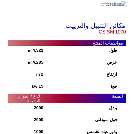
مكائن التتبيل والتزييت
CS SM 1000
مواصفات المنتج
طول
4,322 m
عرض
4,285 m
ارتفاع
2 m
قوة
15 kw
السعة
ك.غ / الموارد
البشرية
بندق
2000
فول سوداني
2000
بذور عباد الشمس
1000