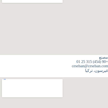
مصنع
+90 (454) 315 25 01
ceselsan@ceselsan.com
غيرسون، تركيا