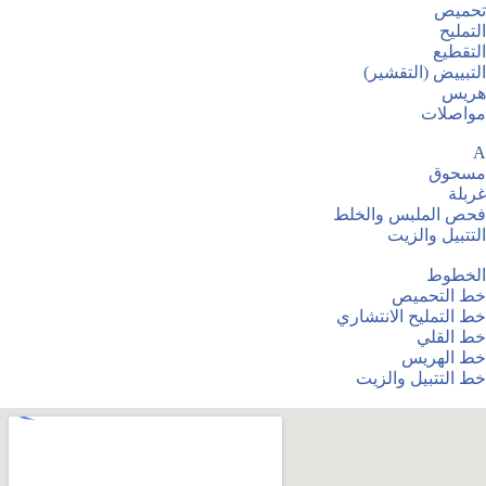
تحميص
التمليح
التقطيع
التبييض (التقشير)
هريس
مواصلات
A
مسحوق
غربلة
فحص الملبس والخلط
التتبيل والزيت
الخطوط
خط التحميص
خط التمليح الانتشاري
خط القلي
خط الهريس
خط التتبيل والزيت