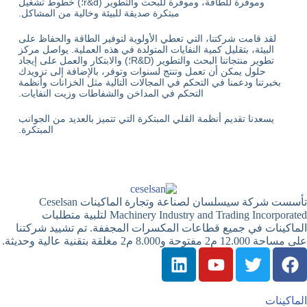
وموفرة للطاقة، وموفرة للبحث والتطوير (r&d؛) خطوط تشغيل
مبتكرة صديقة للبيئة وخالية من المشاكل.
لقد قامت شركتنا، التي تعطي الأولوية لتوفير الطاقة والحفاظ على
البيئة، بتقليل كمية النفايات المتولدة في هذه العملية. يواصل مركز
تطوير منتجاتنا البحث والتطوير (R&D؛) والابتكار والعمل على إيجاد
حلول يمكن أن تعمل وتنتج لسنوات وتوفر، بالإضافة إلى تزويدك
بخبرتنا ودعمنا في التحكم في المجالات التالية مثل الخزانات وأنظمة
التحكم في المداخن والشفاطات وزيت النفايات.
يسعدنا تقديم أنظمة القلي المبتكرة التي تتميز بالعديد من الجوانب
المبتكرة.
تأسست شركة سيسلسان لصناعة وتجارة الماكينات Ceselsan
Machinery Industry and Trading Incorporated لتلبية متطلبات
الماكينات في جميع قطاعات المكسرات المجففة. تم تشييد شركتنا
على مساحة 12.000 م2 مفتوحة و8.000 م2 مغلقة بتقنية عالية وحديثة.
الماكينات