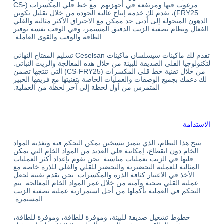
مرغوب فيها ومرتفعة في أجهزتهم. مع خط قلي المكسرات (CS-
FRY25)، نقدم لك خدمة إنتاج عالية الجودة من خلال تقليل تكوين
الدهون المتحولة إلى أدنى حد ممكن مع الاحتراق الأكثر مثالية والقلي
الفعال ونظام تصفية الزيت الدقيق المستمر، وفي الوقت نفسه توفير
الطاقة والوقت والقوى العاملة.
تقدم لك ماكينات سيسلسان ماكينات Ceselsan تسليم المفتاح النهائي
لتكنولوجيا القلي الصديقة للبيئة من خلال هذه المعالجة والزيت النباتي.
من خلال تقنية خط قلي المكسرات (CS-FRY25) التي تنتجها تضمن
لك دعمك بجميع الوصفات والعمليات الخاصة بتقنيتها مع فريقها الخبير
المتمرس من أول لحظة إلى آخر لحظة من العملية.
الاستدامة
يتيح هذا النظام، الذي يتميز بتسخين يمكن التحكم فيه وتغذية المواد
الخام دون انقطاع، إمكانية قلي العديد من المواد الخام التي يمكن
قليها في الزيت بعمليات مناسبة. نحن نقوم بإعداد أكثر العمليات
المثالية للعملية التحضيرية والتحضير للقلي والقلي للذرة خاصة مع
الأخذ في الاعتبار كثافة الذرة والمكسرات. نحن نقدم تقنية لجعل
عملية القلي صحية وآمنة من خلال غمر المواد الخام المعالجة. يتم
التحكم في العملية بأكملها من أجل استمرارية عملية تصفية الزيت
المستمرة.
خطوط تشغيل صديقة للبيئة، وموفرة للطاقة، وموفرة للطاقة،