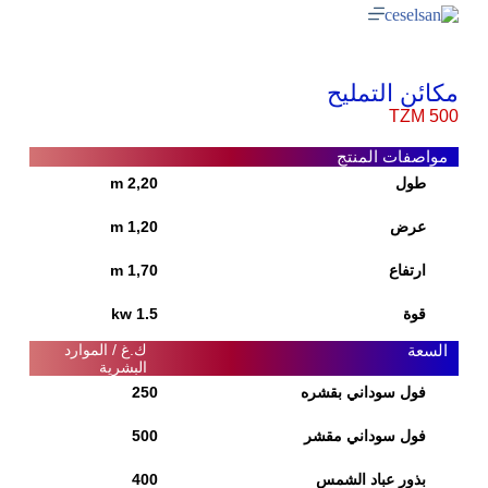
مكائن التمليح
TZM 500
مواصفات المنتج
طول
2,20 m
عرض
1,20 m
ارتفاع
1,70 m
قوة
1.5 kw
السعة
ك.غ / الموارد
البشرية
فول سوداني بقشره
250
فول سوداني مقشر
500
بذور عباد الشمس
400