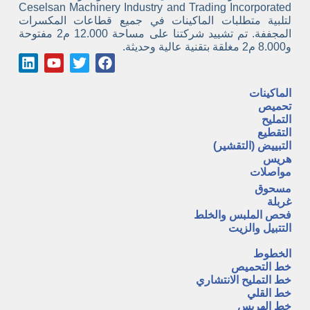
Ceselsan Machinery Industry and Trading Incorporated
لتلبية متطلبات الماكينات في جميع قطاعات المكسرات
المجففة. تم تشييد شركتنا على مساحة 12.000 م2 مفتوحة
و8.000 م2 مغلقة بتقنية عالية وحديثة.
الماكينات
تحميص
التمليح
التقطيع
التبييض (التقشير)
هريس
مواصلات
مسحوق
غربلة
فحص الملبس والخلط
التتبيل والزيت
A
الخطوط
خط التحميص
خط التمليح الانتشاري
خط القلي
خط الهريس