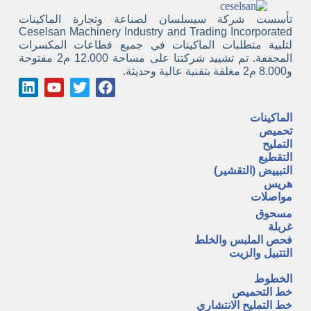
تأسست شركة سيسلسان لصناعة وتجارة الماكينات
Ceselsan Machinery Industry and Trading Incorporated
لتلبية متطلبات الماكينات في جميع قطاعات المكسرات
المجففة. تم تشييد شركتنا على مساحة 12.000 م2 مفتوحة
و8.000 م2 مغلقة بتقنية عالية وحديثة.
الماكينات
تحميص
التمليح
التقطيع
التبييض (التقشير)
هريس
مواصلات
مسحوق
غربلة
فحص الملبس والخلط
التتبيل والزيت
A
الخطوط
خط التحميص
خط التمليح الانتشاري