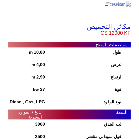
مكائن التحميص
CS 12000 KF
مواصفات المنتج
طول
10,80 m
عرض
4,00 m
ارتفاع
2,90 m
قوة
37 kw
نوع الوقود
Diesel, Gas, LPG
السعة
ك.غ / الموارد
البشرية
لب البندق
3000
فول سوداني مقشر
2500