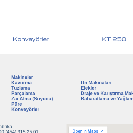
Konveyörler
KT 250
Makineler
A
Kavurma
Un Makinaları
Tuzlama
Elekler
Parçalama
Draje ve Karıştırma Mak
Zar Alma (Soyucu)
Baharatlama ve Yağla
Püre
Konveyörler
abrika
90 (454) 315 25 01