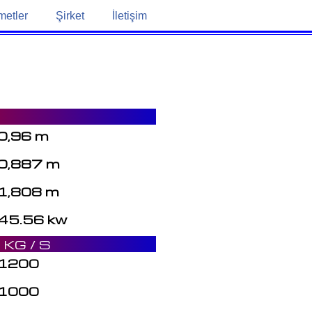
metler
Şirket
İletişim
0,96 m
0,887 m
1,808 m
45.56 kw
KG / S
1200
1000