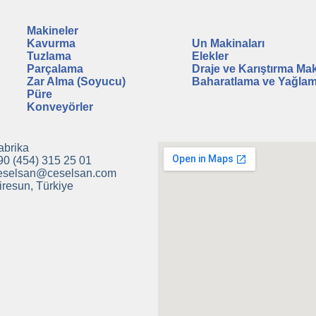
Makineler
A
Kavurma
Un Makinaları
Tuzlama
Elekler
Parçalama
Draje ve Karıştırma Mak
Zar Alma (Soyucu)
Baharatlama ve Yağla
Püre
Konveyörler
abrika
90 (454) 315 25 01
eselsan@ceselsan.com
iresun, Türkiye