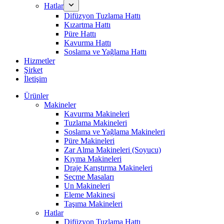
Hatlar
Difüzyon Tuzlama Hattı
Kızartma Hattı
Püre Hattı
Kavurma Hattı
Soslama ve Yağlama Hattı
Hizmetler
Şirket
İletişim
Ürünler
Makineler
Kavurma Makineleri
Tuzlama Makineleri
Soslama ve Yağlama Makineleri
Püre Makineleri
Zar Alma Makineleri (Soyucu)
Kıyma Makineleri
Draje Karıştırma Makineleri
Seçme Masaları
Un Makineleri
Eleme Makinesi
Taşıma Makineleri
Hatlar
Difüzyon Tuzlama Hattı