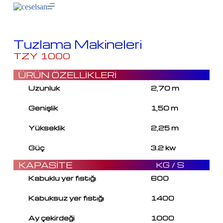
Tuzlama Makineleri
TZY 1000
ÜRÜN ÖZELLİKLERİ
Uzunluk
2,70 m
Genişlik
1,50 m
Yükseklik
2,25 m
Güç
3.2 kw
KAPASİTE
KG / S
Kabuklu yer fıstığı
600
Kabuksuz yer fıstığı
1400
Ay çekirdeği
1000